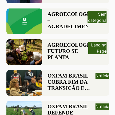
ATINGIR US$ 1
TRILHÃO,
CRESCEU MAIS
AGROECOLOGIA
Sem
DE US$ 1 MILHÃO
–
categoria
POR MINUTO NO
AGRADECIMENTO
ÚLTIMO ANO
AGROECOLOGIA: O
Landing
FUTURO SE
Page
PLANTA
OXFAM BRASIL
Notícia
COBRA FIM DA
TRANSIÇÃO E
INCLUSÃO DE
RURAIS NA
REDUÇÃO DA
OXFAM BRASIL
Notícia
JORNADA
DEFENDE