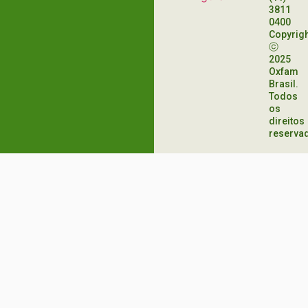
3811
0400
Copyrig
ⓒ
2025
Oxfam
Brasil.
Todos
os
direitos
reserva