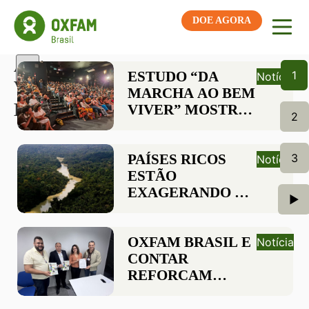
DOE AGORA
Autor:
ESTUDO “DA
1
Notícia
Vinícius
MARCHA AO BEM
Braga
VIVER” MOSTRA
2
AVANÇOS E
DESAFIOS DAS
MULHERES
PAÍSES RICOS
3
Notícia
NEGRAS NA
ESTÃO
ÚLTIMA DÉCADA
EXAGERANDO O
►
“VALOR REAL”
DO
FINANCIAMENTO
OXFAM BRASIL E
Notícia
CLIMÁTICO EM
CONTAR
CERCA DE US$
REFORÇAM
100 BILHÕES
ARTICULAÇÃO
NO SENADO PELA