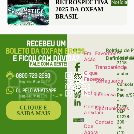
RETROSPECTIVA
Notícia
2025 DA OXFAM
BRASIL
Política de 
Av.
Em
Favoritos
Definição d
Angélica
Ação
2118
Transparência
– 11º
O que
andar
Fazemos
–
Salvaguarda
Consola
São
Notícias
Imprensa
Paulo/S
–
Conheça
Brasil
CLIQUE E
Oportunidades
CEP
a Oxfam
SAIBA MAIS
01228-
Contato
200
–
Doe
Tel.
Agora
(11)