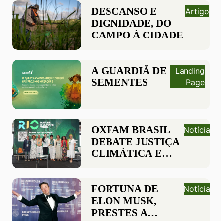
APROVAÇÃO DA
DESCANSO E
Artigo
PEC 221/2019
DIGNIDADE, DO
CAMPO À CIDADE
A GUARDIÃ DE
Landing
SEMENTES
Page
OXFAM BRASIL
Notícia
DEBATE JUSTIÇA
CLIMÁTICA E
DIREITOS
TERRITORIAIS
NA 1ª EDIÇÃO DA
FORTUNA DE
Notícia
NATURE
ELON MUSK,
CLIMATE WEEK
PRESTES A