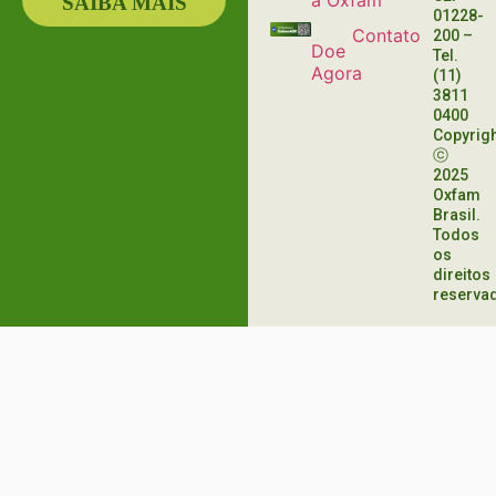
a Oxfam
SAIBA MAIS
01228-
Contato
200
–
Doe
Tel.
Agora
(11)
3811
0400
Copyrig
ⓒ
2025
Oxfam
Brasil.
Todos
os
direitos
reserva