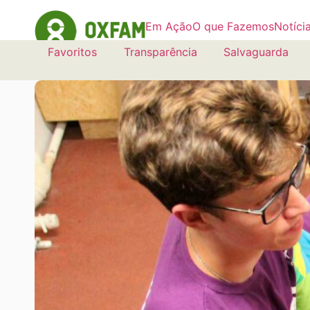
Em Ação
O que Fazemos
Notíci
Favoritos
Transparência
Salvaguarda