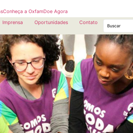
as
Conheça a Oxfam
Doe Agora
Imprensa
Oportunidades
Contato