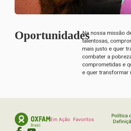
Oportunidades
Na nossa missão de
talentosas, compro
mais justo e quer t
combater a pobreza,
comprometidas e qu
e quer transformar 
Política
Em Ação
Favoritos
Definiç