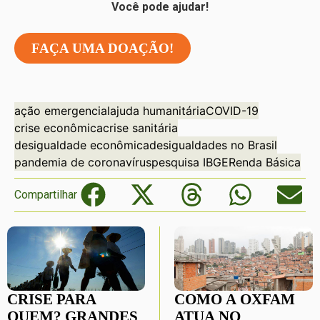
Você pode ajudar!
FAÇA UMA DOAÇÃO!
ação emergencial
ajuda humanitária
COVID-19
crise econômica
crise sanitária
desigualdade econômica
desigualdades no Brasil
pandemia de coronavírus
pesquisa IBGE
Renda Básica
Compartilhar
CRISE PARA
COMO A OXFAM
QUEM? GRANDES
ATUA NO