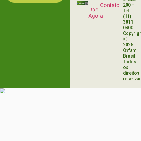
Contato
200
–
Doe
Tel.
Agora
(11)
3811
0400
Copyrig
ⓒ
2025
Oxfam
Brasil.
Todos
os
direitos
reserva