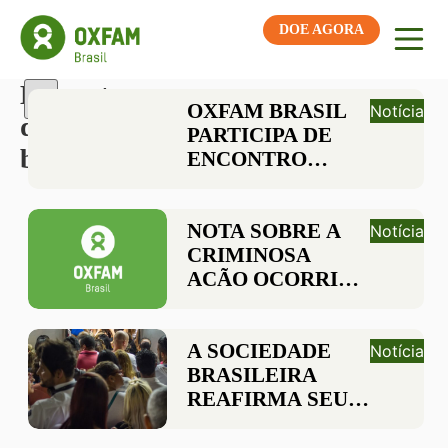
DOE AGORA
Etiqueta:
OXFAM BRASIL
Notícia
democracia
PARTICIPA DE
brasileira
ENCONTRO
INTERNACIONAL
DE JOVENS PELA
AMAZÔNIA
NOTA SOBRE A
Notícia
CRIMINOSA
AÇÃO OCORRIDA
EM BRASÍLIA
A SOCIEDADE
Notícia
BRASILEIRA
REAFIRMA SEU
COMPROMISSO
COM A