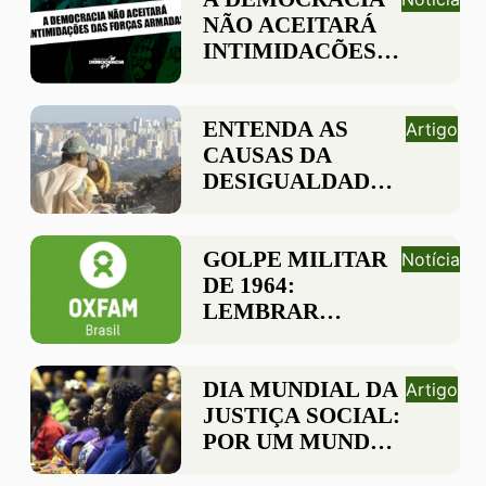
AMPLIAÇÃO DAS
NÃO ACEITARÁ
DESIGUALDADES
INTIMIDAÇÕES
NO BRASIL
DAS FORÇAS
ARMADAS
ENTENDA AS
Artigo
CAUSAS DA
DESIGUALDADE
SOCIAL E COMO
AFETA A
POPULAÇÃO
GOLPE MILITAR
Notícia
DE 1964:
LEMBRAR
SEMPRE,
REPETIR JAMAIS
DIA MUNDIAL DA
Artigo
JUSTIÇA SOCIAL:
POR UM MUNDO
MAIS JUSTO E