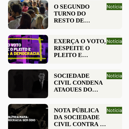
DEMOCRACIA
O SEGUNDO
Notícia
TURNO DO
RESTO DE
NOSSAS VIDAS
EXERÇA O VOTO,
Notícia
RESPEITE O
PLEITO E
ESCOLHA A
DEMOCRACIA
SOCIEDADE
Notícia
CIVIL CONDENA
ATAQUES DO
PRESIDENTE DA
REPÚBLICA AO
SISTEMA
NOTA PÚBLICA
Notícia
ELEITORAL
DA SOCIEDADE
BRASILEIRO
CIVIL CONTRA A