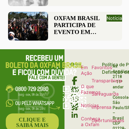
CAMPANHA EM
DEFESA DA
DEMOCRACIA
OXFAM BRASIL
Notícia
PARTICIPA DE
EVENTO EM
DEFESA DA
DEMOCRACIA
BRASILEIRA
Política de 
Av.
Em
Favoritos
Definição d
Angélica
Ação
2118
Transparência
– 11º
O que
andar
Fazemos
–
Salvaguarda
Consola
São
Notícias
Imprensa
Paulo/S
–
Conheça
Brasil
CLIQUE E
Oportunidades
CEP
a Oxfam
SAIBA MAIS
01228-