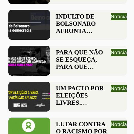
VIOLÊNCIA
PÓLITICA
INDULTO DE
Notícia
BOLSONARO
AFRONTA
DEMOCRACIA E
STF
PARA QUE NÃO
Notícia
SE ESQUEÇA,
PARA QUE
NUNCA MAIS
ACONTEÇA:
DITADURA
UM PACTO POR
Notícia
NUNCA MAIS
ELEIÇÕES
LIVRES,
ÍNTEGRAS E
PACÍFICAS EM
2022
LUTAR CONTRA
Notícia
O RACISMO POR