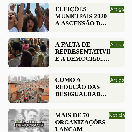
MENOS
DESIGUAL
ELEIÇÕES
Artigo
MUNICIPAIS 2020:
A ASCENSÃO DA
DIVERSIDADE NA
POLÍTICA
BRASILEIRA
A FALTA DE
Artigo
REPRESENTATIVIDADE
E A DEMOCRACIA
NAS ELEIÇÕES
2020
COMO A
Artigo
REDUÇÃO DAS
DESIGUALDADES
CONTRIBUI PARA
A DEMOCRACIA
BRASILEIRA?
MAIS DE 70
Notícia
ORGANIZAÇÕES
LANÇAM