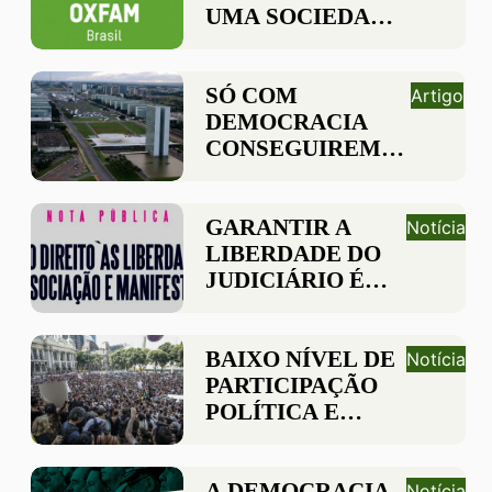
UMA SOCIEDADE
JUSTA E
DEMOCRÁTICA
SÓ COM
Artigo
DEMOCRACIA
CONSEGUIREMOS
ENFRENTAR AS
DESIGUALDADES
GARANTIR A
Notícia
LIBERDADE DO
JUDICIÁRIO É
DEFENDER O
ESTADO
DEMOCRÁTICO
BAIXO NÍVEL DE
Notícia
DE DIREITO
PARTICIPAÇÃO
POLÍTICA E
SOCIAL É FATOR
QUE CONTRIBUI
PARA A
A DEMOCRACIA
Notícia