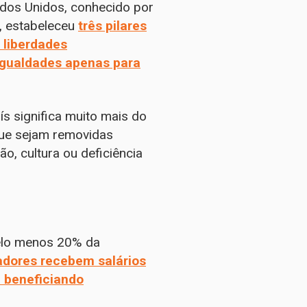
tados Unidos, conhecido por
s, estabeleceu
três pilares
 liberdades
igualdades apenas para
ís significa muito mais do
que sejam removidas
ão, cultura ou deficiência
elo menos 20% da
adores recebem salários
e beneficiando