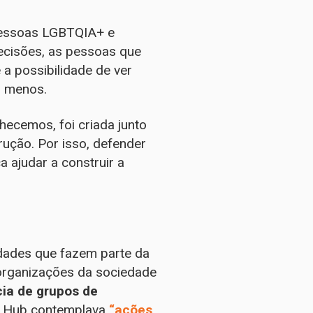
 pessoas LGBTQIA+ e
ecisões, as pessoas que
a possibilidade de ver
m menos.
hecemos, foi criada junto
rução. Por isso, defender
a ajudar a construir a
dades que fazem parte da
 organizações da sociedade
cia de grupos de
O Hub contemplava
“ações