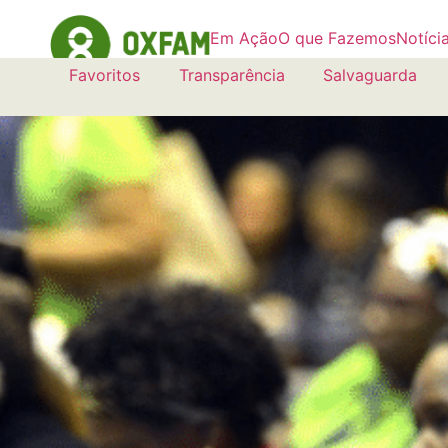
Em Ação
O que Fazemos
Notíci
Favoritos
Transparência
Salvaguarda