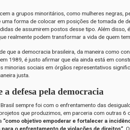
ncem a grupos minoritários, como mulheres negras,
é uma forma de colocar em posições de tomada de d
didas de assumirem postos desse tipo. Além disso, é 
s que realmente podem transformar a vida de quem te
de que a democracia brasileira, da maneira como con
em 1989, é justo afirmar que ela ainda está em const
s minorias sociais em órgãos representativos signific
aneira justa.
e a defesa pela democracia
rasil sempre foi com o enfrentamento das desigual
os projetos que produzimos, em parceria com outras 6
ha
“como objetivo empoderar e fortalecer a incidên
 para o enfrentamento de violações de direitos”
. 