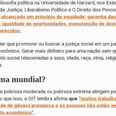
ilosofia política na Universidade de Harvard, nos Es
da Justiça, Liberalismo Político e O Direito dos Povo
a alcançado um princípio de equidade: garantia das
, igualdade de oportunidades, manutenção de des
orecidos.
tar que promover ou buscar a justiça social em um pa
conômico. Gerar mais dinheiro para uma nação sem 
o social relacionadas a sexo, idade, raça, etnia, religi
a.
ama mundial?
 de pobreza moderada ou pobreza extrema atingem p
o que isso, a OIT lembra afirma
que
“muitos trabalh
de de gênero prevalece e as pessoas não estão s
nto econômico”
.