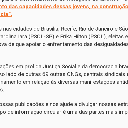
nto das capacidades dessas jovens, na construção
cia”.
 nas cidades de Brasília, Recife, Rio de Janeiro e São
Carolina Iara (PSOL-SP) e Erika Hilton (PSOL), eleitas
ova de que apoiar o enfrentamento das desigualdades
ções em prol da Justiça Social e da democracia bras
 Ao lado de outras 69 outras ONGs, centrais sindicais
onamento em relação às diversas manifestações anti
os.
sas publicações e nos ajude a divulgar nossas estr
 tipo de informação circular é uma das partes mais im