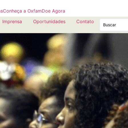
as
Conheça a Oxfam
Doe Agora
Imprensa
Oportunidades
Contato