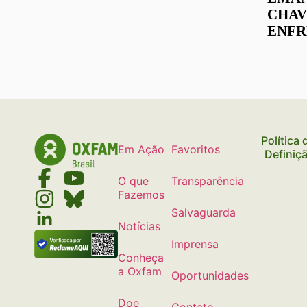
CHAV
ENFR
DESI
AFIR
NO C
2023
Política
Em Ação
Favoritos
Definiç
O que
Transparência
Fazemos
Salvaguarda
Notícias
Imprensa
Conheça
a Oxfam
Oportunidades
Doe