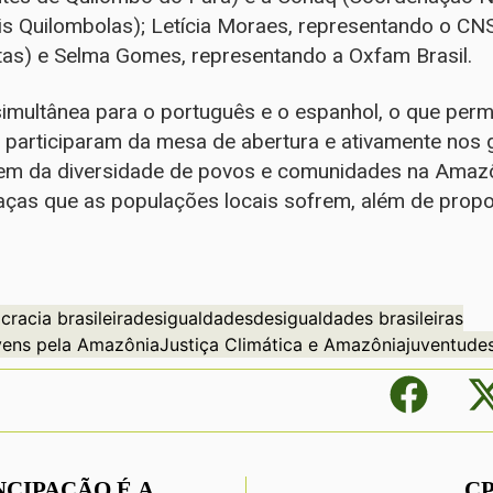
 Quilombolas); Letícia Moraes, representando o CNS
tas) e Selma Gomes, representando a Oxfam Brasil.
imultânea para o português e o espanhol, o que permi
as participaram da mesa de abertura e ativamente nos 
m da diversidade de povos e comunidades na Amazôni
aças que as populações locais sofrem, além de prop
racia brasileira
desigualdades
desigualdades brasileiras
vens pela Amazônia
Justiça Climática e Amazônia
juventude
CIPAÇÃO É A
C