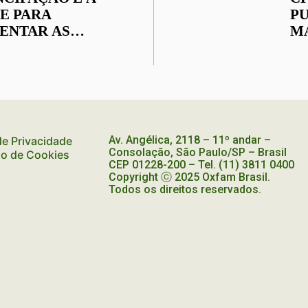
E PARA
P
ENTAR AS
MA
GUALDADES,
C
MA HELIO SANTOS
A 
ONGRESSO GIFE
Av. Angélica, 2118 – 11º andar –
 de Privacidade
Consolação, São Paulo/SP – Brasil
ão de Cookies
CEP
01228-200
– Tel. (11) 3811 0400
Copyright ⓒ 2025 Oxfam Brasil.
Todos os direitos reservados.