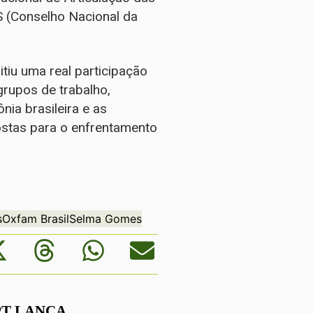
 (Conselho Nacional da
tiu uma real participação
grupos de trabalho,
a brasileira e as
ostas para o enfrentamento
s
Oxfam Brasil
Selma Gomes
PT LANÇA