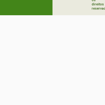
os
direitos
reserva