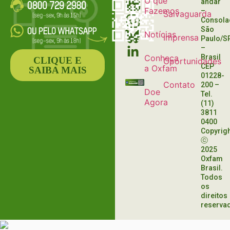
O que
andar
Fazemos
–
Salvaguarda
Consola
São
Notícias
Imprensa
Paulo/S
–
Conheça
Brasil
CLIQUE E
Oportunidades
CEP
a Oxfam
SAIBA MAIS
01228-
Contato
200
–
Doe
Tel.
Agora
(11)
3811
0400
Copyrig
ⓒ
2025
Oxfam
Brasil.
Todos
os
direitos
reserva