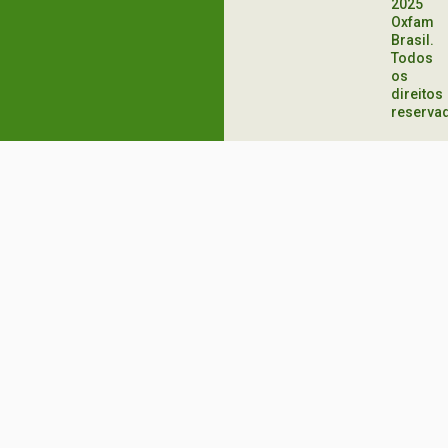
2025
Oxfam
Brasil.
Todos
os
direitos
reserva