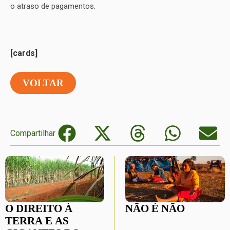
o atraso de pagamentos.
[cards]
VOLTAR
Compartilhar
O DIREITO À
NÃO É NÃO
TERRA E AS