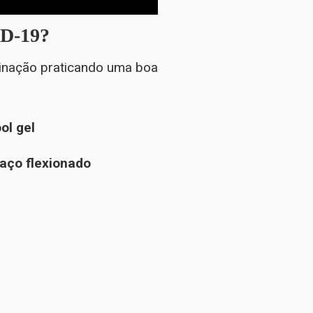
ID-19?
inação praticando uma boa
ol gel
raço flexionado