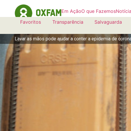
Em Ação
O que Fazemos
Notíci
Favoritos
Transparência
Salvaguarda
Lavar as mãos pode ajudar a conter a epidemia de coron