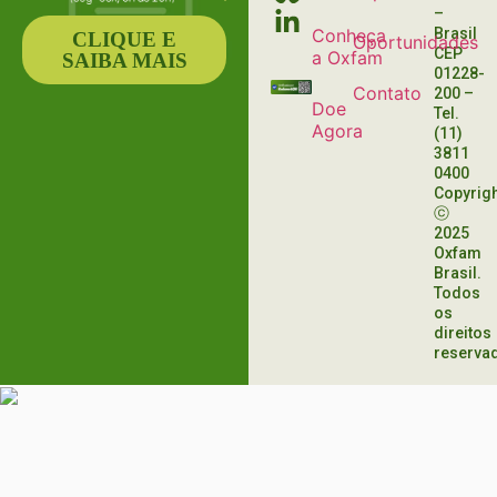
–
Conheça
Brasil
CLIQUE E
Oportunidades
CEP
a Oxfam
SAIBA MAIS
01228-
Contato
200
–
Doe
Tel.
Agora
(11)
3811
0400
Copyrig
ⓒ
2025
Oxfam
Brasil.
Todos
os
direitos
reserva