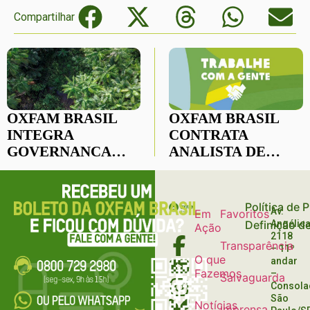
Compartilhar
OXFAM BRASIL
OXFAM BRASIL
INTEGRA
CONTRATA
GOVERNANÇA
ANALISTA DE
CLIMÁTICA
FINANÇAS PLENO
NACIONAL EM
ESPAÇO
Política de 
Av.
Em
Favoritos
ESTRATÉGICO
Definição d
Angélica
Ação
OXFAM BRASIL
2118
Transparência
INTEGRA
– 11º
O que
andar
GOVERNANÇA
Fazemos
–
Salvaguarda
CLIMÁTICA
Consola
NACIONAL EM
São
Notícias
Imprensa