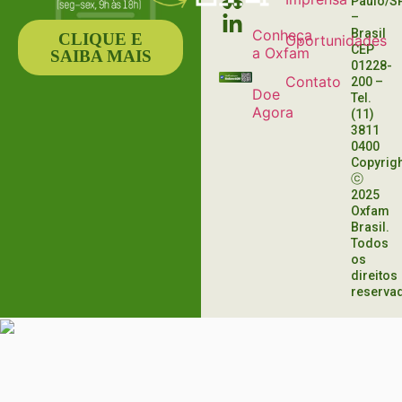
Paulo/S
ESPAÇO
–
ESTRATÉGICO
Conheça
Brasil
CLIQUE E
Oportunidades
CEP
a Oxfam
SAIBA MAIS
01228-
Contato
200
–
Doe
Tel.
Agora
(11)
3811
0400
Copyrig
ⓒ
2025
Oxfam
Brasil.
Todos
os
direitos
reserva