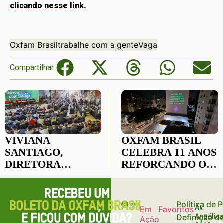
clicando nesse link.
Oxfam Brasil
trabalhe com a gente
Vaga
Compartilhar
VIVIANA
OXFAM BRASIL
SANTIAGO,
CELEBRA 11 ANOS
DIRETORA
REFORÇANDO O
EXECUTIVA DA
COMPROMISSO
OXFAM BRASIL, É
COM A JUSTIÇA
NOMEADA PARA O
SOCIAL E A
Política de 
Av.
Em
Favoritos
CONSELHÃO DE
REDUÇÃO DAS
Definição d
Angélica
Ação