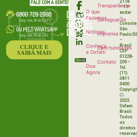
LULA
DESIGUALDADES
2118
Transparência
– 11º
O que
andar
Fazemos
–
Salvaguarda
Consola
São
Notícias
Imprensa
Paulo/S
–
Conheça
Brasil
CLIQUE E
Oportunidades
CEP
a Oxfam
SAIBA MAIS
01228-
Contato
200
–
Doe
Tel.
Agora
(11)
3811
0400
Copyrig
ⓒ
2025
Oxfam
Brasil.
Todos
os
direitos
reserva