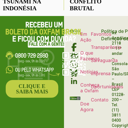
TSUNAMI NA
CONFLITO
INDONÉSIA
BRUTAL
Política de 
Av.
Em
Favoritos
Definição d
Angélica
Ação
2118
Transparência
– 11º
O que
andar
Fazemos
–
Salvaguarda
Consola
São
Notícias
Imprensa
Paulo/S
–
Conheça
Brasil
CLIQUE E
Oportunidades
CEP
a Oxfam
SAIBA MAIS
01228-
Contato
200
–
Doe
Tel.
Agora
(11)
3811
0400
Copyrig