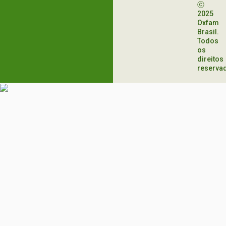
ⓒ
2025
Oxfam
Brasil.
Todos
os
direitos
reserva