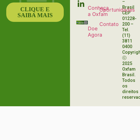
–
Conheça
Brasil
CLIQUE E
Oportunidades
CEP
a Oxfam
SAIBA MAIS
01228-
Contato
200
–
Doe
Tel.
Agora
(11)
3811
0400
Copyrig
ⓒ
2025
Oxfam
Brasil.
Todos
os
direitos
reserva