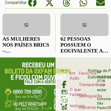
Compartilhar
AS MULHERES
62 PESSOAS
NOS PAÍSES BRICS
POSSUEM O
–
EQUIVALENTE A
DESIGUALDADES,
METADE DO
CONTRADIÇÕES E
MUNDO
DESAFIOS
Política de 
Av.
Em
Favoritos
Definição d
Angélica
Ação
2118
Transparência
– 11º
O que
andar
Fazemos
–
Salvaguarda
Consola
São
Notícias
Imprensa
Paulo/S