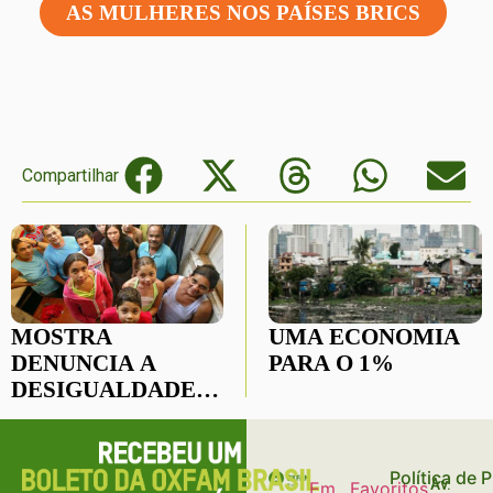
AS MULHERES NOS PAÍSES BRICS
Compartilhar
MOSTRA
UMA ECONOMIA
DENUNCIA A
PARA O 1%
DESIGUALDADE
SOCIAL
BRASILEIRA
Política de 
Av.
Em
Favoritos