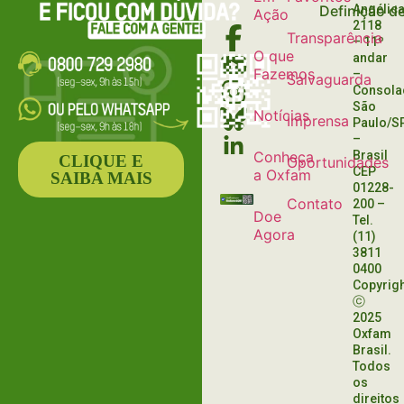
Definição d
Angélica
Ação
2118
Transparência
– 11º
O que
andar
Fazemos
–
Salvaguarda
Consola
São
Notícias
Imprensa
Paulo/S
–
Conheça
Brasil
CLIQUE E
Oportunidades
CEP
a Oxfam
SAIBA MAIS
01228-
Contato
200
–
Doe
Tel.
Agora
(11)
3811
0400
Copyrig
ⓒ
2025
Oxfam
Brasil.
Todos
os
direitos