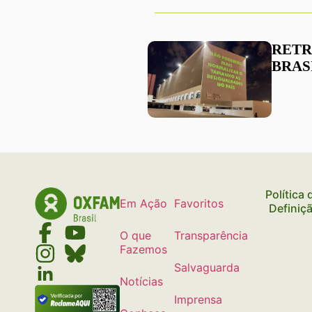
RETR
BRASI
Política
Em Ação
Favoritos
Definiç
O que
Transparência
Fazemos
Salvaguarda
Notícias
Imprensa