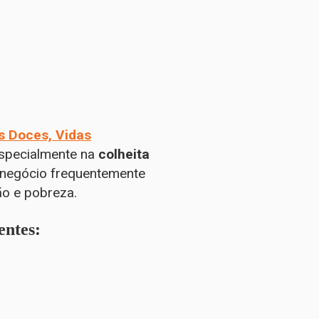
s Doces, Vidas
especialmente na
colheita
onegócio frequentemente
ão e pobreza.
entes
: