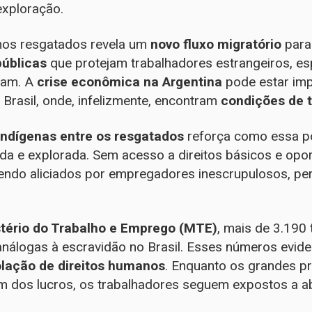
exploração.
nos resgatados revela um
novo fluxo migratório
para
públicas
que protejam trabalhadores estrangeiros, es
ntam. A
crise econômica na Argentina
pode estar im
Brasil, onde, infelizmente, encontram
condições de 
indígenas entre os resgatados
reforça como essa p
ada e explorada. Sem acesso a direitos básicos e opo
endo aliciados por empregadores inescrupulosos, pe
stério do Trabalho e Emprego (MTE)
, mais de 3.190
nálogas à escravidão no Brasil. Esses números evide
olação de direitos humanos
. Enquanto os grandes p
am dos lucros, os trabalhadores seguem expostos a a