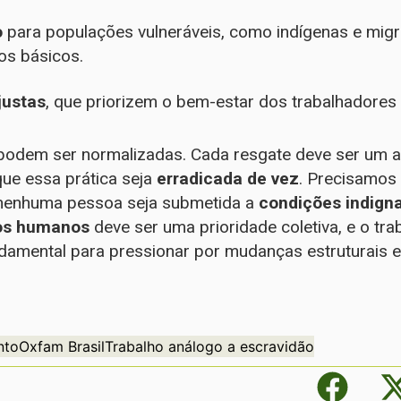
o
para populações vulneráveis, como indígenas e migr
tos básicos.
justas
, que priorizem o bem-estar dos trabalhadores e
odem ser normalizadas. Cada resgate deve ser um al
ue essa prática seja
erradicada de vez
. Precisamos
 nenhuma pessoa seja submetida a
condições indigna
tos humanos
deve ser uma prioridade coletiva, e o tr
amental para pressionar por mudanças estruturais e 
nto
Oxfam Brasil
Trabalho análogo a escravidão