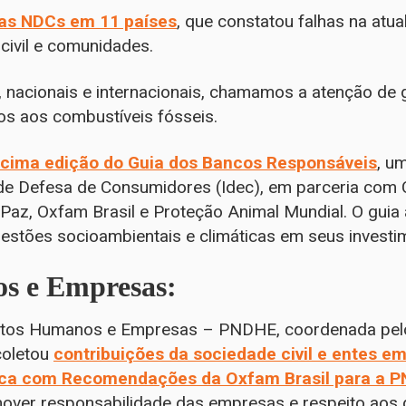
das NDCs em 11 países
, que constatou falhas na atua
civil e comunidades.
, nacionais e internacionais, chamamos a atenção de
os aos combustíveis fósseis.
cima edição do Guia dos Bancos Responsáveis
, u
 de Defesa de Consumidores (Idec), em parceria com 
 Paz, Oxfam Brasil e Proteção Animal Mundial. O guia
uestões socioambientais e climáticas em seus investi
s e Empresas:
reitos Humanos e Empresas – PNDHE, coordenada pelo 
coletou
contribuições da sociedade civil e entes em
ica com Recomendações da Oxfam Brasil para a P
ver responsabilidade das empresas e respeito aos d