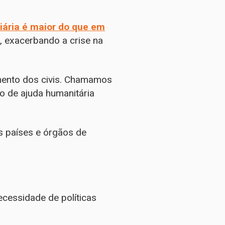
iária é maior do que em
, exacerbando a crise na
imento dos civis. Chamamos
o de ajuda humanitária
s países e órgãos de
ecessidade de políticas