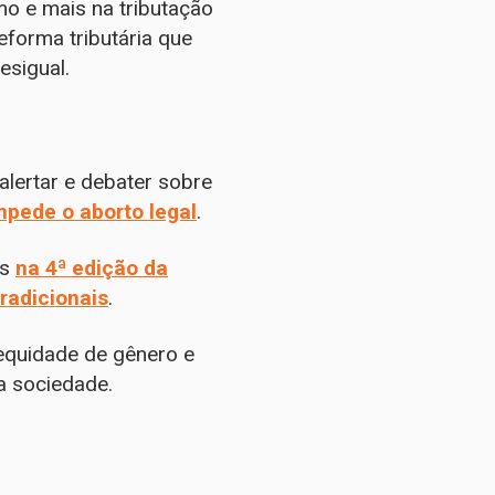
o e mais na tributação
eforma tributária que
esigual.
lertar e debater sobre
pede o aborto legal
.
as
na 4ª edição da
radicionais
.
equidade de gênero e
 sociedade.