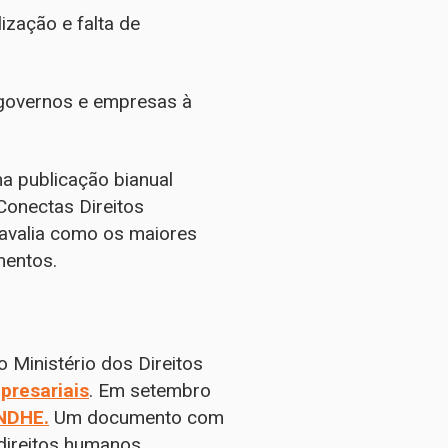
lização e falta de
 governos e empresas à
ma publicação bianual
Conectas Direitos
 avalia como os maiores
mentos.
Ministério dos Direitos
presariais
. Em setembro
NDHE.
Um documento com
ireitos humanos.