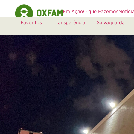
Em Ação
O que Fazemos
Notíci
Favoritos
Transparência
Salvaguarda