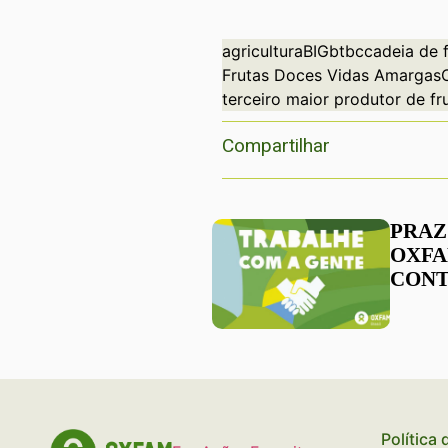
agricultura
BIG
btbc
cadeia de 
Frutas Doces Vidas Amargas
terceiro maior produtor de f
Compartilhar
PRAZ
OXFA
CONT
COOR
CAP
INST
Política