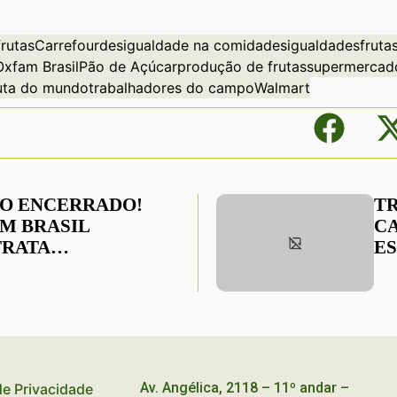
frutas
Carrefour
desigualdade na comida
desigualdades
frutas
Oxfam Brasil
Pão de Açúcar
produção de frutas
supermercad
ruta do mundo
trabalhadores do campo
Walmart
O ENCERRADO!
T
M BRASIL
CA
RATA
ESTÃO 
DENADOR/A DE
M
TAÇÃO
B
ITUCIONAL
Av. Angélica, 2118 – 11º andar –
 de Privacidade