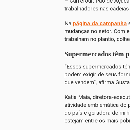
– Carrefour, Pão de Açúca
trabalhadores nas cadeias 
Na
página da campanha
é
mudanças no setor. Com el
trabalham no plantio, colh
Supermercados têm po
“Esses supermercados têm p
podem exigir de seus for
que vendem”, afirma Gusta
Katia Maia, diretora-execu
atividade emblemática do 
do país e geradora de milh
estejam entre os mais pobr