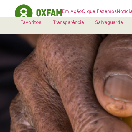
Em Ação
O que Fazemos
Notíci
Favoritos
Transparência
Salvaguarda