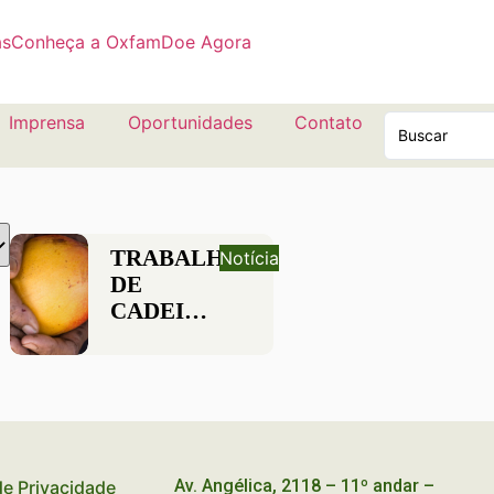
as
Conheça a Oxfam
Doe Agora
Imprensa
Oportunidades
Contato
TRABALHADORES
Notícia
DE
CADEIAS
DE
FRUTAS
ESTÃO
ENTRE
OS 20%
MAIS
Av. Angélica, 2118 – 11º andar –
 de Privacidade