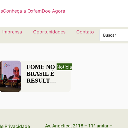
as
Conheça a Oxfam
Doe Agora
Imprensa
Oportunidades
Contato
FOME NO
Notícia
BRASIL É
RESULTADO
DO
DESMONTE
DE
POLÍTICAS
PÚBLICAS
E
Av. Angélica, 2118 – 11º andar –
 de Privacidade