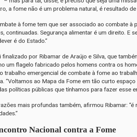
– mas para tal, disse, é preciso que seja uma missã
, a fome não é um problema natural, é resultado de po
ombate à fome tem que ser associado ao combate à 
is, continuadas. Segurança alimentar é um direito. E s
dever é do Estado.”
i finalizado por Ribamar de Araújo e Silva, que tam
mo um flagelo fabricado pelos homens contra os home
o trabalho emergencial de combate à fome ao trabalho
ca. “Voltamos ao Mapa da Fome em tão curto espaço
as políticas públicas que tínhamos para fazer esse e
razões mais profundas também, afirmou Ribamar: “é 
dades.”
contro Nacional contra a Fome