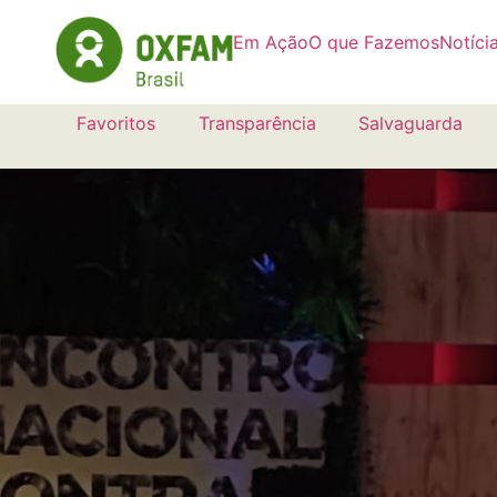
Em Ação
O que Fazemos
Notíci
Favoritos
Transparência
Salvaguarda