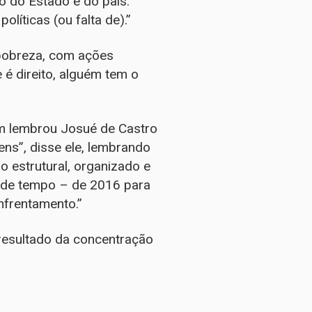
o do Estado e do país.
líticas (ou falta de).”
pobreza, com ações
e é direito, alguém tem o
bém lembrou Josué de Castro
ns”, disse ele, lembrando
 estrutural, organizado e
 de tempo – de 2016 para
nfrentamento.”
resultado da concentração