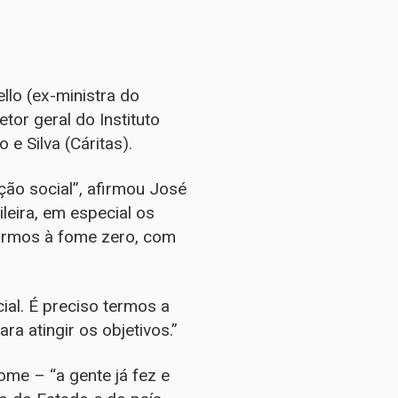
lo (ex-ministra do
or geral do Instituto
e Silva (Cáritas).
ão social”, afirmou José
leira, em especial os
garmos à fome zero, com
ial. É preciso termos a
a atingir os objetivos.”
ome – “a gente já fez e