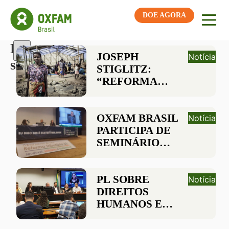
DOE AGORA
Etiqueta:
JOSEPH
Notícia
seminário
STIGLITZ:
“REFORMA
TRIBUTÁRIA É
UMA QUESTÃO
URGENTE PARA
OXFAM BRASIL
Notícia
O BRASIL”
PARTICIPA DE
SEMINÁRIO
SOBRE
REFORMA
TRIBUTÁRIA 4S
PL SOBRE
Notícia
NA CÂMARA DOS
DIREITOS
DEPUTADOS
HUMANOS E
EMPRESAS É
DEBATIDO NA