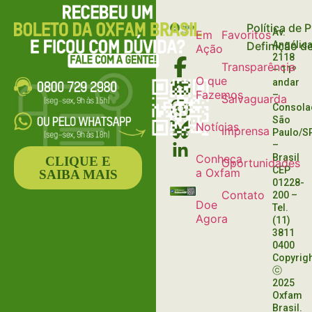
HUMANOS
Política de 
Av.
Em
Favoritos
Definição d
Angélica
Ação
2118
Transparência
– 11º
O que
andar
Fazemos
–
Salvaguarda
Consola
São
Notícias
Imprensa
Paulo/S
–
Conheça
Brasil
CLIQUE E
Oportunidades
CEP
a Oxfam
SAIBA MAIS
01228-
Contato
200
–
Doe
Tel.
Agora
(11)
3811
0400
Copyrig
ⓒ
2025
Oxfam
Brasil.