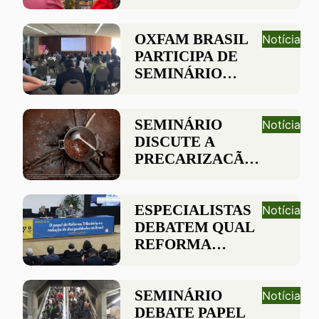
AGRONEGÓCIO
DAS FRUTAS EM
SEMINÁRIO NO
OXFAM BRASIL
Notícia
RN
PARTICIPA DE
SEMINÁRIO
PARA DISCUTIR
O PAPEL DE
EMPRESAS NA
SEMINÁRIO
Notícia
AGENDA 2030
DISCUTE A
PRECARIZAÇÃO
DO TRABALHO
NO SETOR DE
CANA-DE-
ESPECIALISTAS
Notícia
AÇÚCAR
DEBATEM QUAL
REFORMA
TRIBUTÁRIA O
BRASIL PRECISA
SEMINÁRIO
Notícia
DEBATE PAPEL