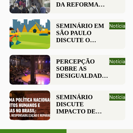
DA REFORMA
TRIBUTÁRIA NA
REDUÇÃO DE
DESIGUALDADES
SEMINÁRIO EM
Notícia
SÃO PAULO
DISCUTE O
CONSENTIMENTO
LIVRE, PRÉVIO E
INFORMADO
PERCEPÇÃO
Notícia
SOBRE AS
DESIGUALDADES
EM DEBATE
SEMINÁRIO
Notícia
DISCUTE
IMPACTO DE
GRANDES
CORPORAÇÕES
NOS DIREITOS