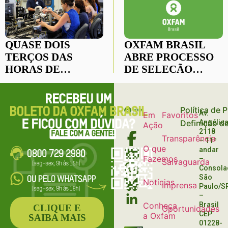
QUASE DOIS
OXFAM BRASIL
TERÇOS DAS
ABRE PROCESSO
HORAS DE
DE SELEÇÃO
TRABALHO DAS
PARA DIRETORIA
MULHERES SÃO
EXECUTIVA
EXCLUÍDOS DO
Política de 
Av.
Em
Favoritos
PIB
Definição d
Angélica
Ação
GLOBALMENTE
2118
Transparência
– 11º
O que
andar
Fazemos
–
Salvaguarda
Consola
São
Notícias
Imprensa
Paulo/S
–
Conheça
Brasil
CLIQUE E
Oportunidades
CEP
a Oxfam
SAIBA MAIS
01228-