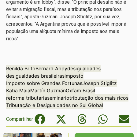
argumento é um lobby”, disse. “O principal desafio não é
evitar a migração fiscal, mas a tributação nos paraísos
fiscais”, aposta Guzmán. Joseph Stiglitz, por sua vez,
acrescentou: “A Argentina provou que é possível impor à
população uma alíquota mínima de imposto aos mais
ricos”.
Benilda Brito
Bernard Appy
desigualdades
desigualdades brasileiras
imposto
Imposto sobre Grandes Fortunas
Joseph Stiglitz
Katia Maia
Martín Guzmán
Oxfam Brasil
reforma tributária
seminário
tributação dos mais ricos
Tributação e Desigualdades no Sul Global
Compartilhar