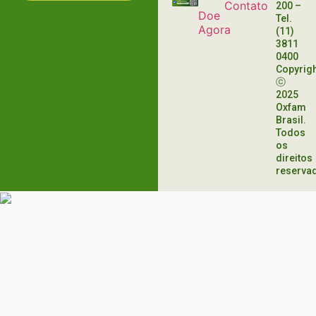
Contato
200
–
Doe
Tel.
Agora
(11)
3811
0400
Copyrig
ⓒ
2025
Oxfam
Brasil.
Todos
os
direitos
reserva