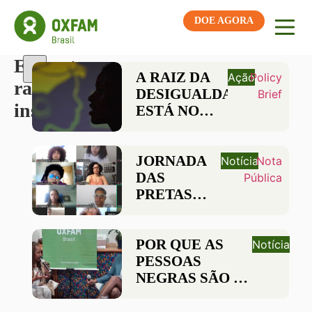
DOE AGORA
Etiqueta:
A RAIZ DA
Ação
Policy
racismo
DESIGUALDADE
Brief
institucional
ESTÁ NO
TOPO
JORNADA
Notícia
Nota
DAS
Pública
PRETAS
CELEBRA 5
ANOS
FORTALECENDO
POR QUE AS
Notícia
A
PESSOAS
PRESENÇA
NEGRAS SÃO AS
DE
MAIS
MULHERES
AFETADAS