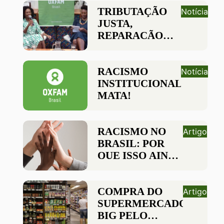
NEGRAS NA
PELAS
TRIBUTAÇÃO
Notícia
POLÍTICA
DESIGUALDADES?
JUSTA,
REPARAÇÃO
HISTÓRICA
RACISMO
Notícia
INSTITUCIONAL
MATA!
RACISMO NO
Artigo
BRASIL: POR
QUE ISSO AINDA
É UMA
REALIDADE?
VEJA AQUI!
COMPRA DO
Artigo
SUPERMERCADO
BIG PELO