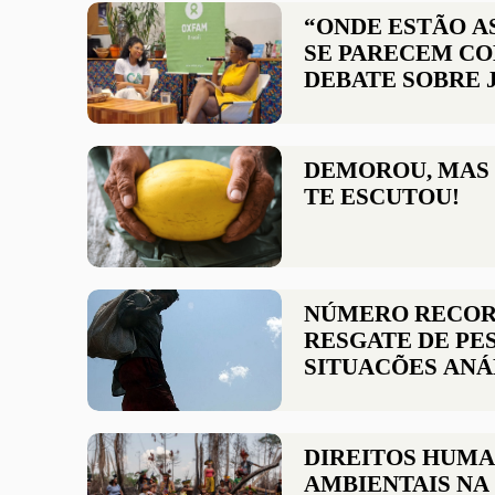
“ONDE ESTÃO A
SE PARECEM C
DEBATE SOBRE 
CLIMÁTICA?”
DEMOROU, MAS
TE ESCUTOU!
NÚMERO RECOR
RESGATE DE PE
SITUAÇÕES ANÁ
ESCRAVIDÃO R
URGÊNCIA POR 
LEI DE DIREIT
DIREITOS HUMA
EMPRESAS
AMBIENTAIS NA