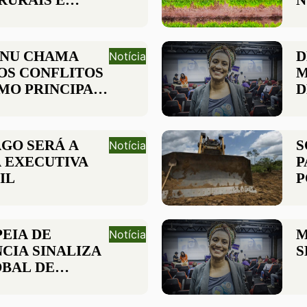
RURAIS E
N
 PROPÕEM
IREITOS
LANO SAFRA
ONU CHAMA
D
Notícia
OS CONFLITOS
M
MO PRINCIPAL
D
DEFENSORES
AGO SERÁ A
S
Notícia
 EXECUTIVA
P
IL
P
D
E
PEIA DE
M
Notícia
CIA SINALIZA
S
BAL DE
AÇÃO DE