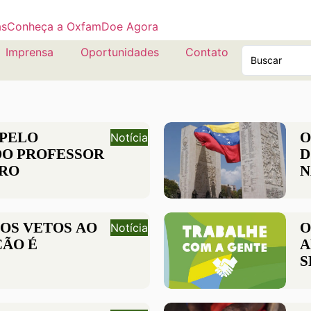
as
Conheça a Oxfam
Doe Agora
Imprensa
Oportunidades
Contato
 PELO
O
Notícia
DO PROFESSOR
D
RO
N
S
D
H
OS VETOS AO
O
Notícia
ÇÃO É
A
S
L E VIOLAÇÃO
D
A