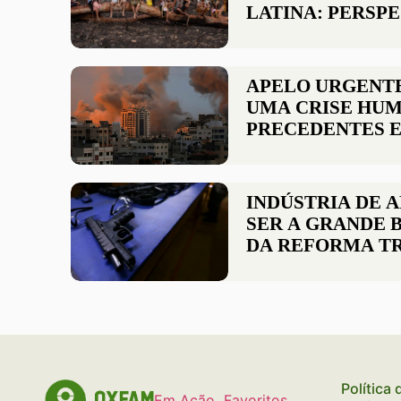
LATINA: PERSPE
CAMINHOS
APELO URGENTE
UMA CRISE HUM
PRECEDENTES E
IMINENTE INCU
ISRAELENSE EM
GAZA
INDÚSTRIA DE 
SER A GRANDE 
DA REFORMA TR
ALERTAM INSTI
PAZ E OXFAM B
Política
Em Ação
Favoritos