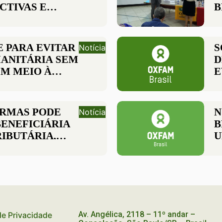
CTIVAS E
B
V
P
 PARA EVITAR
S
Notícia
ANITÁRIA SEM
D
M MEIO À
E
RSÃO
G
 TERRAS DE
ARMAS PODE
N
Notícia
BENEFICIÁRIA
B
IBUTÁRIA,
U
TUTO SOU DA
A
RASIL
P
Av. Angélica, 2118 – 11º andar –
 de Privacidade