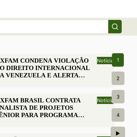
XFAM CONDENA VIOLAÇÃO
1
Notícia
O DIREITO INTERNACIONAL
A VENEZUELA E ALERTA
2
OBRE IMPACTOS NA PAZ,
EMOCRACIA E DIREITOS
UMANOS
3
XFAM BRASIL CONTRATA
Notícia
NALISTA DE PROJETOS
ÊNIOR PARA PROGRAMA
4
IREITOS TERRITORIAIS E
CESSO A RECURSOS
►