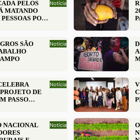
N
CADA PELOS
R
Notícia
TÁ MATANDO
2
0 PESSOAS POR
P
 MUNDO.
E
GROS SÃO
D
Notícia
RABALHO
A
CAMPO
M
D
CELEBRA
V
Notícia
PROJETO DE
C
“UM PASSO
P
F
C
 NACIONAL
O
Notícia
DORES
N