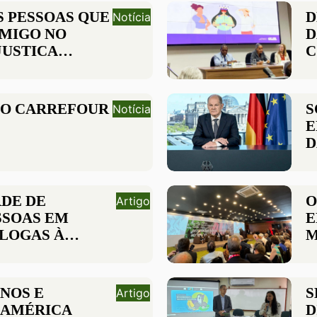
S PESSOAS QUE
D
Notícia
OMIGO NO
D
JUSTIÇA
C
S
F
 O CARREFOUR
S
Notícia
E
D
E
H
DE DE
O
Artigo
SSOAS EM
E
LOGAS À
M
EVELA
D
APROVAÇÃO DE
OS HUMANOS E
NOS E
S
Artigo
 AMÉRICA
D