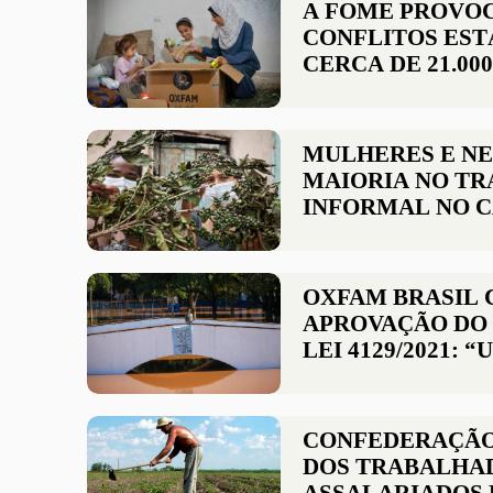
A FOME PROVO
CONFLITOS ES
CERCA DE 21.00
DIA EM TODO O
MULHERES E NE
MAIORIA NO T
INFORMAL NO 
OXFAM BRASIL 
APROVAÇÃO DO 
LEI 4129/2021: 
IMPORTANTE!”
CONFEDERAÇÃO
DOS TRABALHA