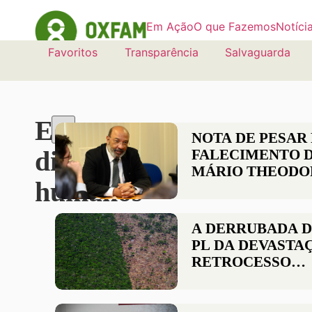
Em Ação
O que Fazemos
Notíci
Favoritos
Transparência
Salvaguarda
Etiqueta:
NOTA DE PESAR
direitos
FALECIMENTO 
MÁRIO THEODO
humanos
A DERRUBADA D
PL DA DEVASTA
RETROCESSO
SOCIOAMBIENTA
DE DIREITOS