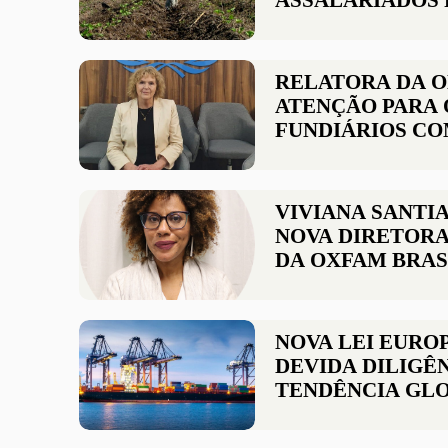
ASSALARIADOS 
OXFAM BRASIL
INCLUSÃO DE D
HUMANOS NO P
RELATORA DA 
2024-25
ATENÇÃO PARA 
FUNDIÁRIOS CO
AMEAÇA PARA 
NO BRASIL
VIVIANA SANTI
NOVA DIRETORA
DA OXFAM BRAS
NOVA LEI EURO
DEVIDA DILIGÊN
TENDÊNCIA GLO
RESPONSABILIZ
EMPRESAS