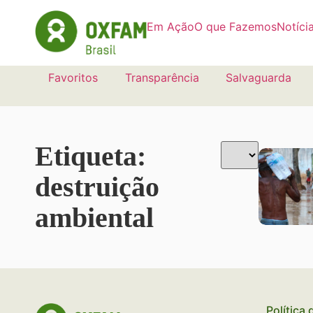
Em Ação
O que Fazemos
Notíci
Favoritos
Transparência
Salvaguarda
Etiqueta:
destruição
ambiental
Política