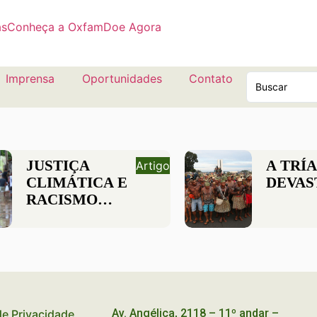
as
Conheça a Oxfam
Doe Agora
Imprensa
Oportunidades
Contato
JUSTIÇA
A TRÍ
Artigo
CLIMÁTICA E
DEVAS
RACISMO
AMBIENTAL:
POR QUE
PRECISAMOS
FALAR CADA
VEZ MAIS
SOBRE ISSO?
Av. Angélica, 2118 – 11º andar –
 de Privacidade