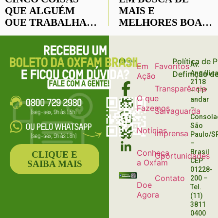
QUE ALGUÉM
MAIS E
QUE TRABALHA
MELHORES BOAS
COM AJUDA
PRÁTICAS NO
HUMANITÁRIA
CAMPO
GOSTARIA DE TE
Política de 
Av.
Em
Favoritos
CONTAR
Definição d
Angélica
Ação
2118
Transparência
– 11º
O que
andar
Fazemos
–
Salvaguarda
Consola
São
Notícias
Imprensa
Paulo/S
–
Conheça
Brasil
CLIQUE E
Oportunidades
CEP
a Oxfam
SAIBA MAIS
01228-
Contato
200
–
Doe
Tel.
Agora
(11)
3811
0400