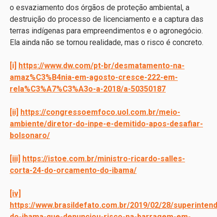
o esvaziamento dos órgãos de proteção ambiental, a
destruição do processo de licenciamento e a captura das
terras indígenas para empreendimentos e o agronegócio.
Ela ainda não se tornou realidade, mas o risco é concreto.
[i]
https://www.dw.com/pt-br/desmatamento-na-
amaz%C3%B4nia-em-agosto-cresce-222-em-
rela%C3%A7%C3%A3o-a-2018/a-50350187
[ii]
https://congressoemfoco.uol.com.br/meio-
ambiente/diretor-do-inpe-e-demitido-apos-desafiar-
bolsonaro/
[iii]
https://istoe.com.br/ministro-ricardo-salles-
corta-24-do-orcamento-do-ibama/
[iv]
https://www.brasildefato.com.br/2019/02/28/superinten
do-ibama-que-denunciou-risco-na-barragem-em-