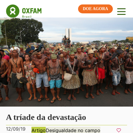
DOE AGORA
A tríade da devastação
12/09/19
Artigo
Desigualdade no campo