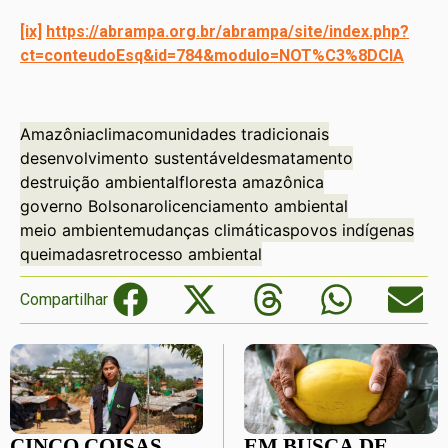
[ix]
https://abrampa.org.br/abrampa/site/index.php?
ct=conteudoEsq&id=784&modulo=NOT%C3%8DCIA
Amazônia
clima
comunidades tradicionais
desenvolvimento sustentável
desmatamento
destruição ambiental
floresta amazônica
governo Bolsonaro
licenciamento ambiental
meio ambiente
mudanças climáticas
povos indígenas
queimadas
retrocesso ambiental
Compartilhar
CINCO COISAS
EM BUSCA DE