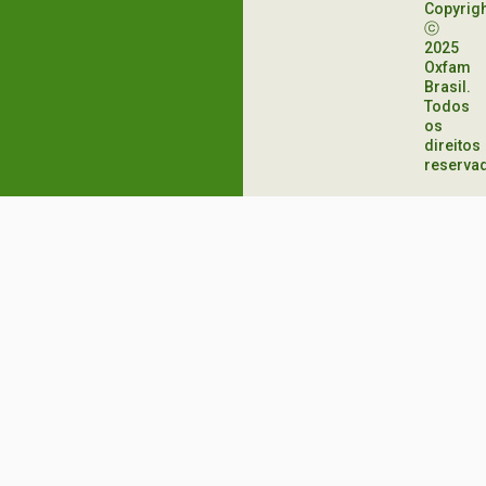
Copyrig
ⓒ
2025
Oxfam
Brasil.
Todos
os
direitos
reserva