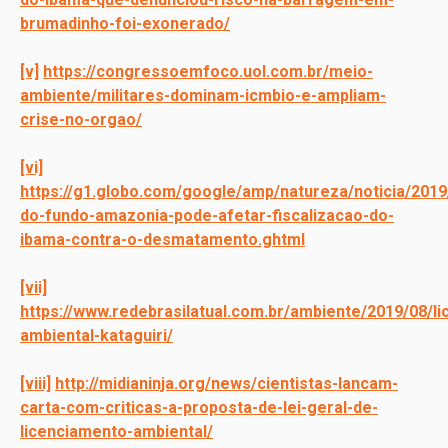
brumadinho-foi-exonerado/
[v]
https://congressoemfoco.uol.com.br/meio-
ambiente/militares-dominam-icmbio-e-ampliam-
crise-no-orgao/
[vi]
https://g1.globo.com/google/amp/natureza/noticia/2019
do-fundo-amazonia-pode-afetar-fiscalizacao-do-
ibama-contra-o-desmatamento.ghtml
[vii]
https://www.redebrasilatual.com.br/ambiente/2019/08/l
ambiental-kataguiri/
[viii]
http://midianinja.org/news/cientistas-lancam-
carta-com-criticas-a-proposta-de-lei-geral-de-
licenciamento-ambiental/