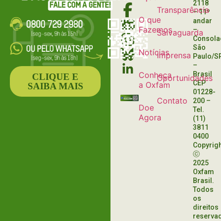
2118
Transparência
– 11º
O que
andar
Fazemos
–
Salvaguarda
Consola
São
Notícias
Imprensa
Paulo/S
–
Conheça
Brasil
CLIQUE E
Oportunidades
CEP
a Oxfam
SAIBA MAIS
01228-
Contato
200
–
Doe
Tel.
Agora
(11)
3811
0400
Copyrig
ⓒ
2025
Oxfam
Brasil.
Todos
os
direitos
reserva