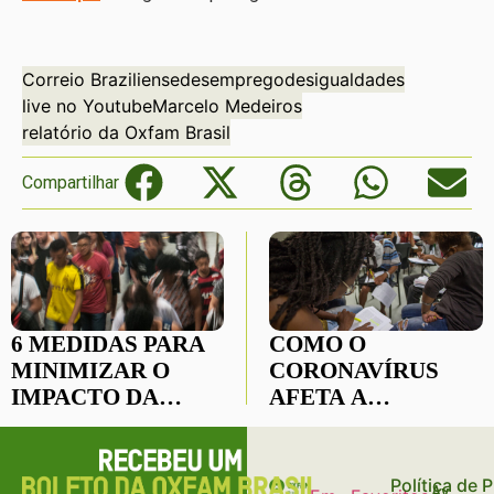
Correio Braziliense
desemprego
desigualdades
live no Youtube
Marcelo Medeiros
relatório da Oxfam Brasil
Compartilhar
6 MEDIDAS PARA
COMO O
MINIMIZAR O
CORONAVÍRUS
IMPACTO DA
AFETA A
CRISE DO
EDUCAÇÃO NO
CORONAVÍRUS
BRASIL?
Política de 
Av.