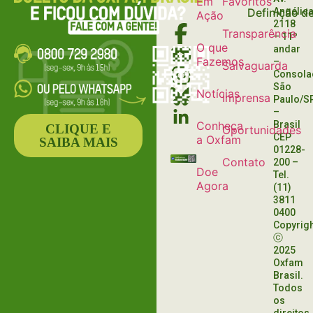
Em
Favoritos
Definição d
Angélica
Ação
2118
Transparência
– 11º
O que
andar
Fazemos
–
Salvaguarda
Consola
São
Notícias
Imprensa
Paulo/S
–
Conheça
Brasil
CLIQUE E
Oportunidades
CEP
a Oxfam
SAIBA MAIS
01228-
Contato
200
–
Doe
Tel.
Agora
(11)
3811
0400
Copyrig
ⓒ
2025
Oxfam
Brasil.
Todos
os