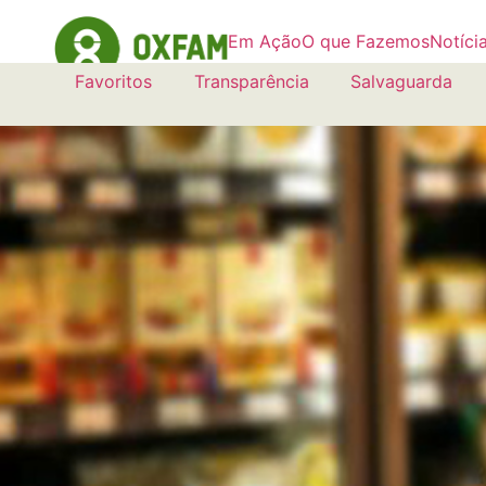
Em Ação
O que Fazemos
Notíci
Favoritos
Transparência
Salvaguarda