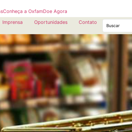
as
Conheça a Oxfam
Doe Agora
Imprensa
Oportunidades
Contato