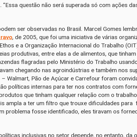
s. “Essa questão não será superada só com ações d
 podem ser observadas no Brasil. Marcel Gomes lemb
cravo
, de 2005, que foi uma iniciativa de várias organi
o Ethos e a Organização Internacional do Trabalho (OIT
eias produtivas, entre elas a de alimentos, que tinha
azendas flagradas pelo Ministério do Trabalho usand
stavam chegando nas agroindústrias e também nos su
as – Walmart, Pão de Açúcar e Carrefour foram convida
tão políticas internas para ter nos contratos com for
rodutos que tinham qualquer relação com o trabalho 
 ampla a ter um filtro que trouxe dificuldades para
 problema fosse identificado, eles tiravam os forne
olíticas inclusivas no setor depende, no entanto, da