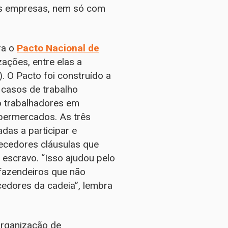
as empresas, nem só com
ra o
Pacto Nacional de
zações, entre elas a
). O Pacto foi construído a
m casos de trabalho
o trabalhadores em
permercados. As três
das a participar e
necedores cláusulas que
escravo. “Isso ajudou pelo
 fazendeiros que não
cedores da cadeia”, lembra
 organização de