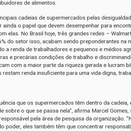
buidores de alimentos.
incipais cadeias de supermercados pelas desigualdad
or ainda o papel que devem desempenhar para encont
m elas. No Brasil hoje, três grandes redes – Walmar
6% do setor isso, acabam sendo preponderantes na
do a renda de trabalhadores e pequenos e médios agri
rras e precárias condições de trabalho e discriminan
am com a maior parte da riqueza gerada e lucram bil
 restam renda insuficiente para uma vida digna, trab
fluência que os supermercados têm dentro da cadeia,
e sobre o que se passa nela”, afirma Marcel Gomes, 
responsável pela área de pesquisa da organização. 
o poder, eles também têm que concentrar responsabil