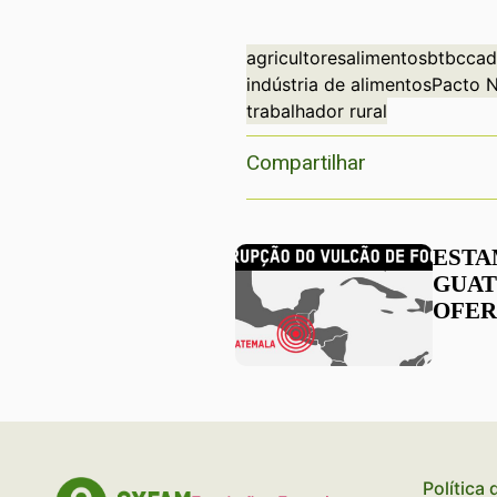
agricultores
alimentos
btbc
cad
indústria de alimentos
Pacto N
trabalhador rural
Compartilhar
ESTA
GUA
OFER
HUMA
MILH
Política