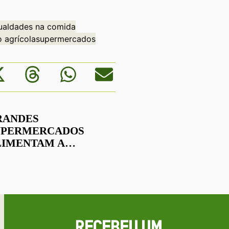
ualdades na comida
 agrícola
supermercados
RANDES
UPERMERCADOS
LIMENTAM A
ESIGUALDADE E
OFRIMENTO NAS
DEIAS DE
ORNECEDORES DE
LIMENTOS