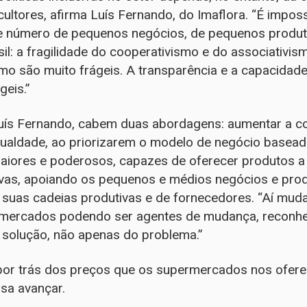
cultores, afirma Luís Fernando, do Imaflora. “É imposs
e número de pequenos negócios, de pequenos produto
il: a fragilidade do cooperativismo e do associativism
mo são muito frágeis. A transparência e a capacidad
geis.”
ís Fernando, cabem duas abordagens: aumentar a co
ualdade, ao priorizarem o modelo de negócio basead
iores e poderosos, capazes de oferecer produtos a ‘
sivas, apoiando os pequenos e médios negócios e pro
 suas cadeias produtivas e de fornecedores. “Aí mud
rmercados podendo ser agentes de mudança, reconhe
da solução, não apenas do problema.”
por trás dos preços que os supermercados nos ofer
sa avançar.