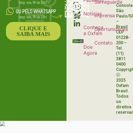
Fazemos
–
Salvaguarda
Consola
São
Notícias
Imprensa
Paulo/S
–
Conheça
Brasil
CLIQUE E
Oportunidades
CEP
a Oxfam
SAIBA MAIS
01228-
Contato
200
–
Doe
Tel.
Agora
(11)
3811
0400
Copyrig
ⓒ
2025
Oxfam
Brasil.
Todos
os
direitos
reserva