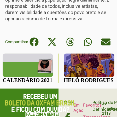
responsabilidade de todos, inclusive artistas,
darem visibilidade a questões do povo preto e se
opor ao racismo de forma expressiva.
Compartilhar
CALENDÁRIO 2021
HELÔ RODRIGUES
Política de 
Av.
Em
Favoritos
Definição d
Angélica
Ação
2118