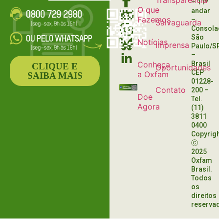
Transparência
– 11º
O que
andar
Fazemos
–
Salvaguarda
Consola
São
Notícias
Imprensa
Paulo/S
–
Conheça
Brasil
CLIQUE E
Oportunidades
CEP
a Oxfam
SAIBA MAIS
01228-
Contato
200
–
Doe
Tel.
Agora
(11)
3811
0400
Copyrig
ⓒ
2025
Oxfam
Brasil.
Todos
os
direitos
reserva