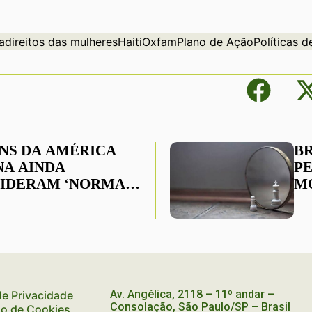
a
direitos das mulheres
Haiti
Oxfam
Plano de Ação
Políticas 
NS DA AMÉRICA
B
NA AINDA
P
IDERAM ‘NORMAL’
M
OLÊNCIA MACHISTA
M
Av. Angélica, 2118 – 11º andar –
 de Privacidade
Consolação, São Paulo/SP – Brasil
ão de Cookies