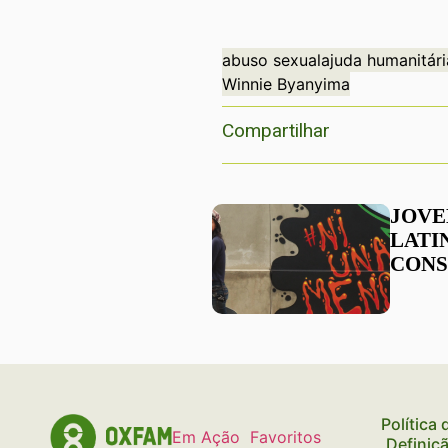
abuso sexual
ajuda humanitári
Winnie Byanyima
Compartilhar
JOVE
LATI
CONS
A VI
Política
Em Ação
Favoritos
Definiç