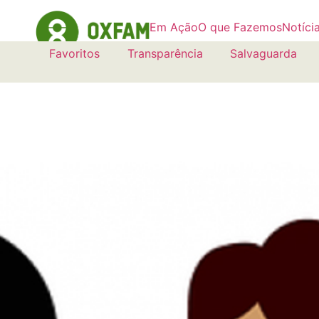
Em Ação
O que Fazemos
Notíci
Favoritos
Transparência
Salvaguarda