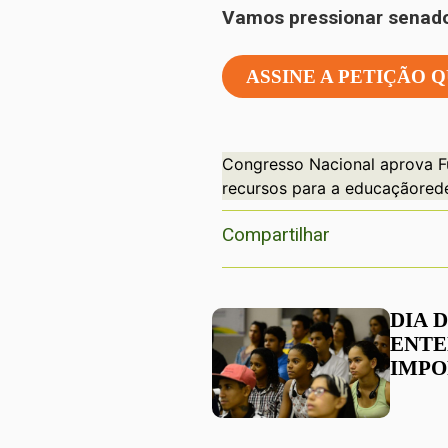
Vamos pressionar senado
ASSINE A PETIÇÃO 
Congresso Nacional aprova 
recursos para a educação
red
Compartilhar
DIA 
ENTE
IMPO
JOVE
SOCI