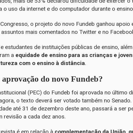
dos, mais de 53% declarou dificuldade de exercer o t
o uso da internet e do computador durante o ensino
 Congresso, o projeto do novo Fundeb ganhou apoio 
s assuntos mais comentados no Twitter e no Faceboo
e estudantes de instituições públicas de ensino, além
eram a
equidade de ensino para as crianças e jove
tureza com o ensino à distância
.
 aprovação do novo Fundeb?
titucional (PEC) do Fundeb foi aprovada no último di
gora, o texto deverá ser votado também no Senado.
idade até 31 de dezembro deste ano, passará a ser p
m revisão a cada dez anos.
evista é em relação à
complementação da União, q