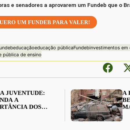
ras e senadores a aprovarem um Fundeb que o Bra
QUERO UM FUNDEB PARA VALER!
Fundeb
educação
educação pública
Fundeb
investimentos em
e pública de ensino
DA JUVENTUDE:
A
NDA A
B
RTÂNCIA DOS
M
NS PARA A
L
EDADE