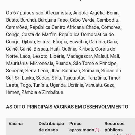
Os 67 países são: Afeganistão, Angola, Argélia, Benin,
Butão, Burundi, Burquina Faso, Cabo Verde, Cambodia,
Camarões, República Centro Africana, Chade, Comores,
Congo, Costa do Marfim, República Democrática do
Congo, Djibuti, Eritrea, Etiópia, Eswatini, Gâmbia, Gana,
Guiné, Guiné-Bissau, Haiti, Quênia, Kiribati, Coreia do
Norte, Laos, Lesoto, Libéria, Madagascar, Malauí, Mali,
Mauritânia, Micronésia, Ruanda, São Tomé e Príncipe,
Senegal, Serra Leoa, Ilhas Salomão, Somália, Sudão do
Sul, Sri Lanka, Sudão, Síria, Tajiquistão, Tanzânia, Timor
Leste, Togo, Tunísia, Uganda, Ucrânia, Vanuatu, Gaza,
Iêmen, Zâmbia e Zimbábue.
AS OITO PRINCIPAIS VACINAS EM DESENVOLVIMENTO
Vacina
Distribuição
Preço
Recursos
de doses
aproximado
[1]
públicos