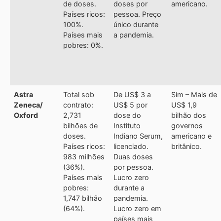
de doses.
doses por
americano.
Países ricos:
pessoa. Preço
100%.
único durante
Países mais
a pandemia.
pobres: 0%.
Astra
Total sob
De US$ 3 a
Sim – Mais de
Zeneca/
contrato:
US$ 5 por
US$ 1,9
Oxford
2,731
dose do
bilhão dos
bilhões de
Instituto
governos
doses.
Indiano Serum,
americano e
Países ricos:
licenciado.
britânico.
983 milhões
Duas doses
(36%).
por pessoa.
Países mais
Lucro zero
pobres:
durante a
1,747 bilhão
pandemia.
(64%).
Lucro zero em
países mais