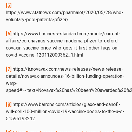
[5]
https://www.statnews.com/pharmalot/2020/05/28/who-
voluntary-pool-patents-pfizer/
[6]
https://www.business-standard.com/article/current-
affairs/coronavirus-vaccine-moderna-pfizer-to-oxford-
covaxin-vaccine-price-who-gets-it-first-other-faqs-on-
covid-vaccine-120112000362_1.html
[7]
https://ir.novavax.com/news-releases/news-release-
details/novavax-announces-16-billion-funding-operation-
warp-
speed#:~:text=Novavax%20has%20been%20awarded%20%24
[8]
https://www.barrons.com/articles/glaxo-and-sanofi-
will-sell-100-million-covid-19-vaccine-doses-to-the-u-s-
51596193212