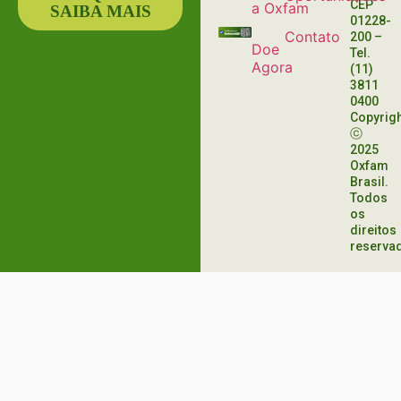
CEP
a Oxfam
SAIBA MAIS
01228-
Contato
200
–
Doe
Tel.
Agora
(11)
3811
0400
Copyrig
ⓒ
2025
Oxfam
Brasil.
Todos
os
direitos
reserva