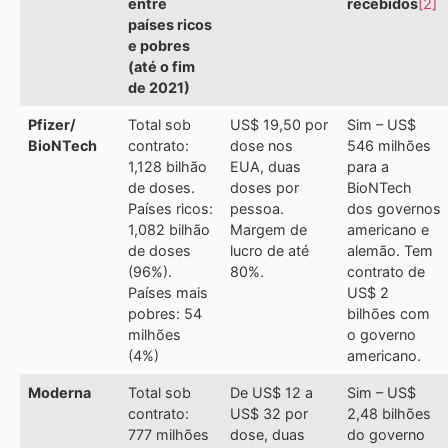
entre
recebidos
[2]
países ricos
e pobres
(até o fim
de 2021)
Pfizer/
Total sob
US$ 19,50 por
Sim – US$
BioNTech
contrato:
dose nos
546 milhões
1,128 bilhão
EUA, duas
para a
de doses.
doses por
BioNTech
Países ricos:
pessoa.
dos governos
1,082 bilhão
Margem de
americano e
de doses
lucro de até
alemão. Tem
(96%).
80%.
contrato de
Países mais
US$ 2
pobres: 54
bilhões com
milhões
o governo
(4%)
americano.
Moderna
Total sob
De US$ 12 a
Sim – US$
contrato:
US$ 32 por
2,48 bilhões
777 milhões
dose, duas
do governo