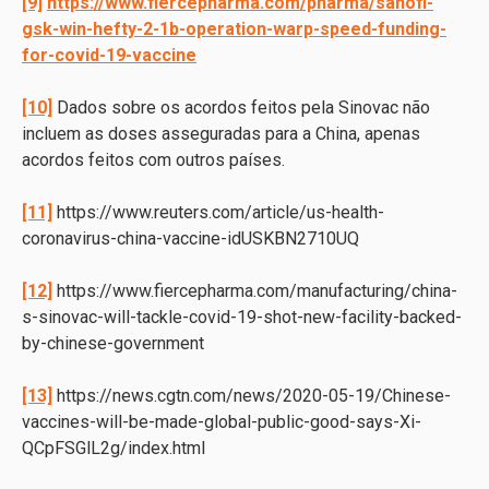
[9]
https://www.fiercepharma.com/pharma/sanofi-
gsk-win-hefty-2-1b-operation-warp-speed-funding-
for-covid-19-vaccine
[10]
Dados sobre os acordos feitos pela Sinovac não
incluem as doses asseguradas para a China, apenas
acordos feitos com outros países.
[11]
https://www.reuters.com/article/us-health-
coronavirus-china-vaccine-idUSKBN2710UQ
[12]
https://www.fiercepharma.com/manufacturing/china-
s-sinovac-will-tackle-covid-19-shot-new-facility-backed-
by-chinese-government
[13]
https://news.cgtn.com/news/2020-05-19/Chinese-
vaccines-will-be-made-global-public-good-says-Xi-
QCpFSGlL2g/index.html