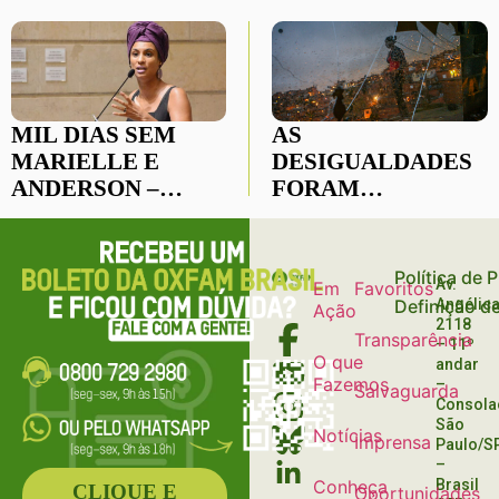
MIL DIAS SEM
AS
MARIELLE E
DESIGUALDADES
ANDERSON –
FORAM
QUEM MANDOU
ESCANCARADAS
MATAR?
DE VEZ EM 2020
Política de 
Av.
Em
Favoritos
Definição d
Angélica
Ação
2118
Transparência
– 11º
O que
andar
Fazemos
–
Salvaguarda
Consola
São
Notícias
Imprensa
Paulo/S
–
Conheça
Brasil
CLIQUE E
Oportunidades