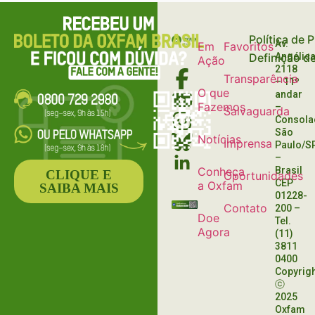
PRATELEIRAS DO
NOSSA
MAIOR
CONTRIBUIÇÃO
SUPERMERCADO
PELO MUNDO
Política de 
Av.
Em
Favoritos
HOLANDÊS
Definição d
Angélica
Ação
2118
Transparência
– 11º
O que
andar
Fazemos
–
Salvaguarda
Consola
São
Notícias
Imprensa
Paulo/S
–
Conheça
Brasil
CLIQUE E
Oportunidades
CEP
a Oxfam
SAIBA MAIS
01228-
Contato
200
–
Doe
Tel.
Agora
(11)
3811
0400
Copyrig
ⓒ
2025
Oxfam