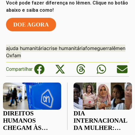
Você pode fazer diferença no Iêmen. Clique no botão
abaixo e saiba como!
DOE AGORA
ajuda humanitária
crise humanitária
fome
guerra
Iêmen
Oxfam
Compartilhar
DIREITOS
DIA
HUMANOS
INTERNACIONAL
CHEGAM ÀS
DA MULHER: