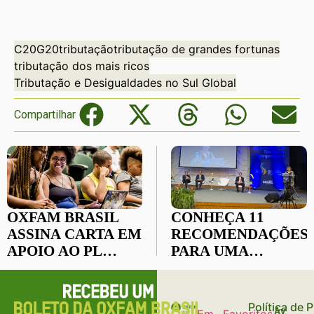
C20
G20
tributação
tributação de grandes fortunas
tributação dos mais ricos
Tributação e Desigualdades no Sul Global
Compartilhar
OXFAM BRASIL
CONHEÇA 11
ASSINA CARTA EM
RECOMENDAÇÕES
APOIO AO PL
PARA UMA
1958/2021, QUE
TRIBUTAÇÃO
GARANTE A
INTERNACIONAL
CONTINUIDADE
MAIS JUSTA
Política de 
Av.