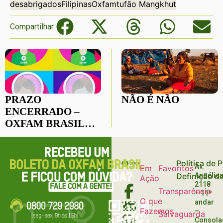
desabrigados
Filipinas
Oxfam
tufão Mangkhut
Compartilhar
PRAZO
NÃO É NÃO
ENCERRADO –
OXFAM BRASIL
CONTRATA
COORDENADOR
(A) DE AQUISIÇÃO
Política de 
Av.
Em
Favoritos
DE DOADORES
Definição d
Angélica
Ação
(PESSOAS
2118
Transparência
FÍSICAS)
– 11º
O que
andar
Fazemos
–
Salvaguarda
Consola