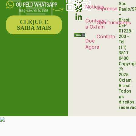
São
Notícias
Imprensa
Paulo/S
–
Conheça
Brasil
CLIQUE E
Oportunidades
CEP
a Oxfam
SAIBA MAIS
01228-
Contato
200
–
Doe
Tel.
Agora
(11)
3811
0400
Copyrig
ⓒ
2025
Oxfam
Brasil.
Todos
os
direitos
reserva