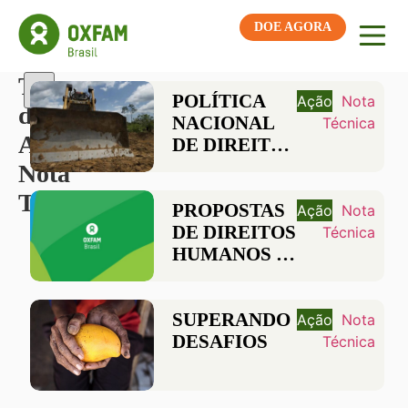
DOE AGORA
Tipo
POLÍTICA
Ação
Nota
de
NACIONAL
Técnica
Ação:
DE DIREITOS
HUMANOS E
Nota
EMPRESAS
Técnica
PROPOSTAS
Ação
Nota
DE DIREITOS
Técnica
HUMANOS E
TRABALHO
AO PLANO
SAFRA 100%
SUPERANDO
Ação
Nota
DESAFIOS
Técnica