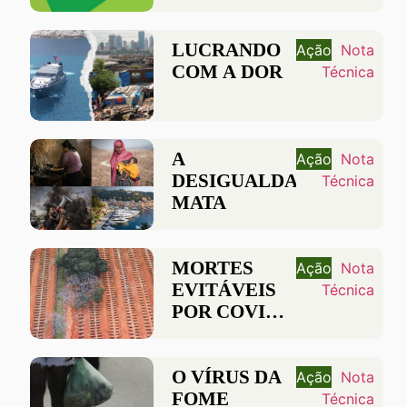
E
SALVAGUARDAS
LUCRANDO
Ação
Nota
COM A DOR
Técnica
A
Ação
Nota
DESIGUALDADE
Técnica
MATA
MORTES
Ação
Nota
EVITÁVEIS
Técnica
POR COVID-
19 NO
BRASIL
O VÍRUS DA
Ação
Nota
FOME
Técnica