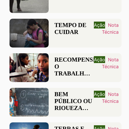
TEMPO DE
Ação
Nota
CUIDAR
Técnica
RECOMPENSEM
Ação
Nota
O
Técnica
TRABALHO,
NÃO A
RIQUEZA
BEM
Ação
Nota
PÚBLICO OU
Técnica
RIQUEZA
PRIVADA?
TERRAS E
Ação
Nota