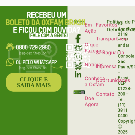
Política de 
Av.
Em
Favoritos
Definição d
Angélica
Ação
2118
Transparência
– 11º
O que
andar
Fazemos
–
Salvaguarda
Consola
São
Notícias
Imprensa
Paulo/S
–
Conheça
Brasil
CLIQUE E
Oportunidades
CEP
a Oxfam
SAIBA MAIS
01228-
Contato
200
–
Doe
Tel.
Agora
(11)
3811
0400
Copyrig
ⓒ
2025