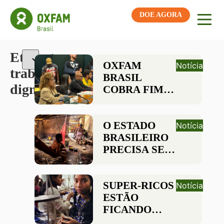
DOE AGORA
Etiqueta:
OXFAM
Notícia
trabalho
BRASIL
digno
COBRA FIM
DA
TRANSIÇÃO E
INCLUSÃO DE
O ESTADO
Notícia
RURAIS NA
BRASILEIRO
REDUÇÃO DA
PRECISA SE
JORNADA
REORGANIZAR
PARA
COMBATER O
SUPER-RICOS
Notícia
TRABALHO
ESTÃO
ESCRAVO
FICANDO
COM QUASE