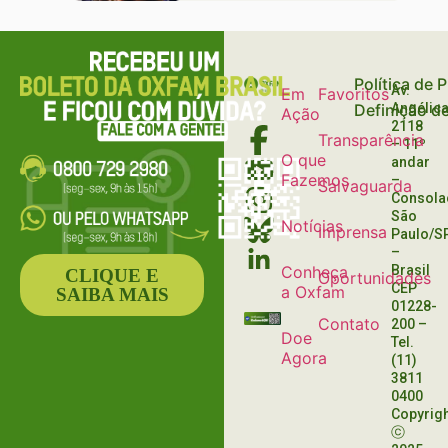
TODA
RIQUEZA, ÀS
CUSTAS DE
Política de 
BILHÕES DE
Av.
Em
Favoritos
Definição d
Angélica
PESSOAS
Ação
2118
Transparência
– 11º
O que
andar
Fazemos
–
Salvaguarda
Consola
São
Notícias
Imprensa
Paulo/S
–
Conheça
Brasil
CLIQUE E
Oportunidades
CEP
a Oxfam
SAIBA MAIS
01228-
Contato
200
–
Doe
Tel.
Agora
(11)
3811
0400
Copyrig
ⓒ