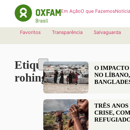
Em Ação
O que Fazemos
Notíci
Favoritos
Transparência
Salvaguarda
Etiqueta:
O IMPACTO
rohingyas
NO LÍBANO,
BANGLADE
TRÊS ANOS 
CRISE, CO
REFUGIADO