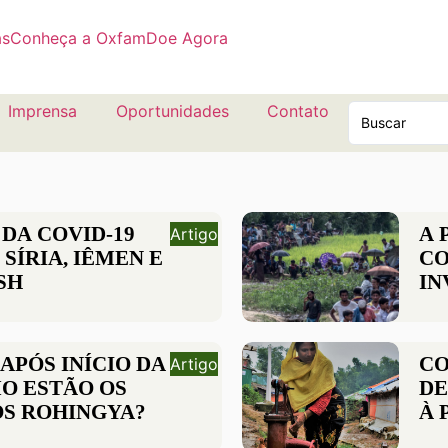
as
Conheça a Oxfam
Doe Agora
Imprensa
Oportunidades
Contato
 DA COVID-19
A 
Artigo
 SÍRIA, IÊMEN E
CO
SH
IN
MI
APÓS INÍCIO DA
CO
Artigo
MO ESTÃO OS
DE
S ROHINGYA?
À 
CO