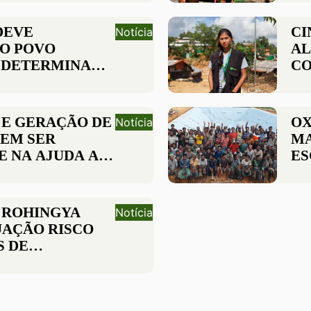
DEVE
CI
Notícia
O POVO
AL
 DETERMINA
CO
ONU
GO
E GERAÇÃO DE
OX
Notícia
EM SER
MA
E NA AJUDA A
ES
S ROHINGYA
RE
 ROHINGYA
Notícia
UAÇÃO RISCO
S DE
OS
DOS