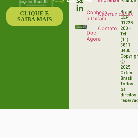
Imprensa
Paulo/S
–
Conheça
Brasil
CLIQUE E
Oportunidades
CEP
a Oxfam
SAIBA MAIS
01228-
Contato
200
–
Doe
Tel.
Agora
(11)
3811
0400
Copyrig
ⓒ
2025
Oxfam
Brasil.
Todos
os
direitos
reserva