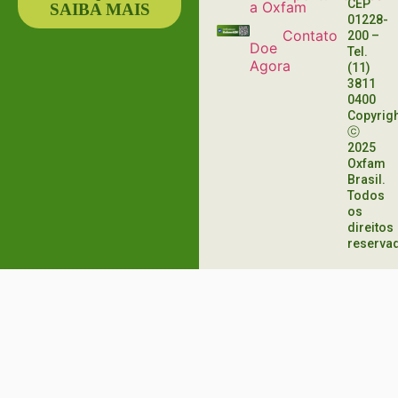
CEP
a Oxfam
SAIBA MAIS
01228-
Contato
200
–
Doe
Tel.
Agora
(11)
3811
0400
Copyrig
ⓒ
2025
Oxfam
Brasil.
Todos
os
direitos
reserva