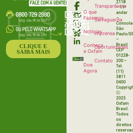
2118
Transparência
– 11º
O que
andar
Fazemos
–
Salvaguarda
Consola
São
Notícias
Imprensa
Paulo/S
–
Conheça
Brasil
CLIQUE E
Oportunidades
CEP
a Oxfam
SAIBA MAIS
01228-
Contato
200
–
Doe
Tel.
Agora
(11)
3811
0400
Copyrig
ⓒ
2025
Oxfam
Brasil.
Todos
os
direitos
reserva