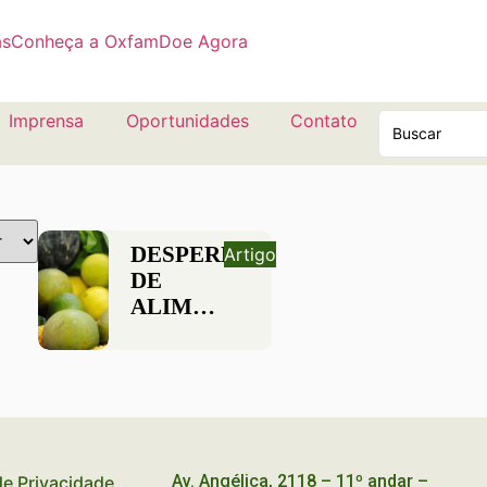
as
Conheça a Oxfam
Doe Agora
Imprensa
Oportunidades
Contato
DESPERDÍCIO
Artigo
DE
ALIMENTOS:
ENTENDA
SUAS
CONSEQUÊNCIAS
Av. Angélica, 2118 – 11º andar –
 de Privacidade