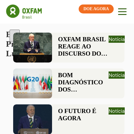
DOE AGORA
Etiqueta:
OXFAM BRASIL
Notícia
Presidente
REAGE AO
Lula
DISCURSO DO
PRESIDENTE
LULA NA 79ª
ASSEMBLEIA
BOM
Notícia
GERAL DA ONU
DIAGNÓSTICO
DOS
PROBLEMAS
GLOBAIS NÃO
PODE SE
O FUTURO É
Notícia
PERDER NAS
AGORA
PRATELEIRAS
DAS BOAS