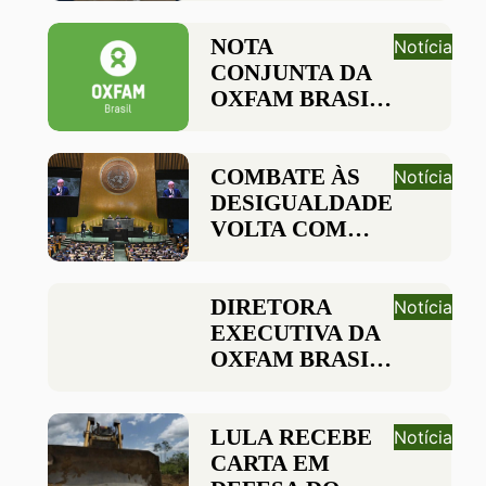
INTENÇÕES
NOTA
Notícia
CONJUNTA DA
OXFAM BRASIL
E OXFAM
ESTADOS
UNIDOS SOBRE
COMBATE ÀS
Notícia
A PARCERIA
DESIGUALDADES
ANUNCIADA
VOLTA COM
PELOS
FORÇA À ONU
PRESIDENTES
EM DISCURSO
LULA E BIDEN
DE LULA
DIRETORA
Notícia
EXECUTIVA DA
OXFAM BRASIL
TOMA POSSE
NO CONSELHO
DE
LULA RECEBE
Notícia
DESENVOLVIMENTO
CARTA EM