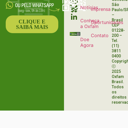
São
Notícias
Imprensa
Paulo/S
–
Conheça
Brasil
CLIQUE E
Oportunidades
CEP
a Oxfam
SAIBA MAIS
01228-
Contato
200
–
Doe
Tel.
Agora
(11)
3811
0400
Copyrig
ⓒ
2025
Oxfam
Brasil.
Todos
os
direitos
reserva