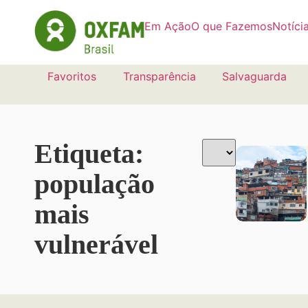
Em Ação
O que Fazemos
Notíci
Favoritos
Transparência
Salvaguarda
Etiqueta:
população
mais
vulnerável