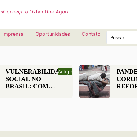
as
Conheça a Oxfam
Doe Agora
Imprensa
Oportunidades
Contato
VULNERABILIDADE
PAND
Artigo
SOCIAL NO
CORO
BRASIL: COMO
REFO
ANDA O
DESI
AMPARO A
DA P
POPULAÇÃO?
MAIS
VULN